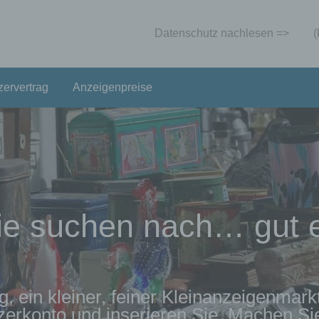
Datenschutz nachlesen =>
(
zervertrag
Anzeigenpreise
n nach…
gut erhaltend
ig, ein kleiner, feiner Kleinanzeigenmark
tzerkonto und inserieren Sie. Machen Si