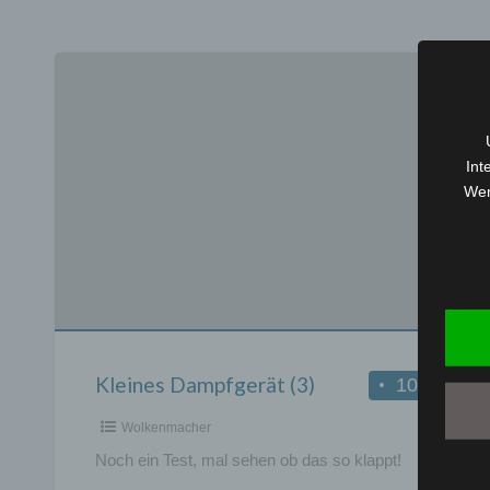
Int
Wen
Kleines
Dampfgerät
(3)
Kleines Dampfgerät (3)
10 €
Wolkenmacher
Noch ein Test, mal sehen ob das so klappt!