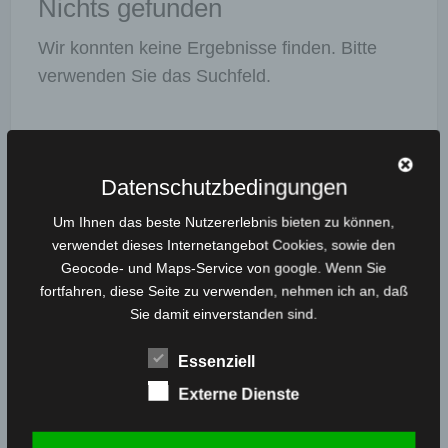
Nichts gefunden
A
Wir konnten keine Ergebnisse finden. Bitte
T
A
verwenden Sie das Suchfeld.
Ergebnisse Filtern
Datenschutzbedingungen
Um Ihnen das beste Nutzererlebnis bieten zu können,
verwendet dieses Internetangebot Cookies, sowie den
Radius
Geocode- und Maps-Service von google. Wenn Sie
fortfahren, diese Seite zu verwenden, nehmen ich an, daß
Kilometer
Sie damit einverstanden sind.
Sortieren nach
Essenziell
Externe Dienste